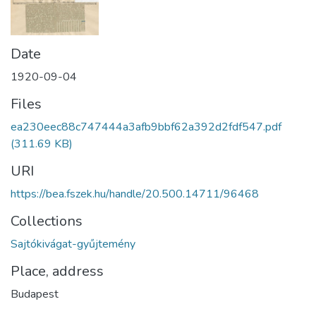
Date
1920-09-04
Files
ea230eec88c747444a3afb9bbf62a392d2fdf547.pdf
(311.69 KB)
URI
https://bea.fszek.hu/handle/20.500.14711/96468
Collections
Sajtókivágat-gyűjtemény
Place, address
Budapest