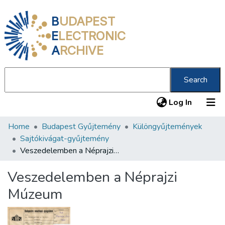
B
UDAPEST
E
LECTRONIC
A
RCHIVE
Search
(current
Log In
Home
Budapest Gyűjtemény
Különgyűjtemények
Communities & Collections
Sajtókivágat-gyűjtemény
All of DSpace
Veszedelemben a Néprajzi Múzeum
Statistics
Veszedelemben a Néprajzi
About us
Múzeum