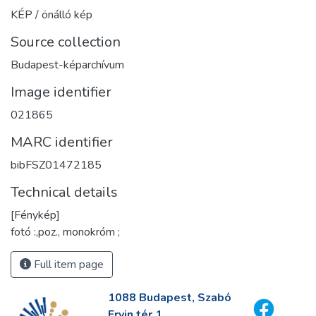
KÉP / önálló kép
Source collection
Budapest-képarchívum
Image identifier
021865
MARC identifier
bibFSZ01472185
Technical details
[Fénykép]
fotó :,poz., monokróm ;
Full item page
1088 Budapest, Szabó
Ervin tér 1.