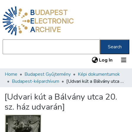
B
UDAPEST
E
LECTRONIC
A
RCHIVE
Search
(current
Log In
Home
Budapest Gyűjtemény
Képi dokumentumok
Communities & Collections
Budapest-képarchívum
[Udvari kút a Bálvány utca 20. sz. ház udvarán]
All of DSpace
[Udvari kút a Bálvány utca 20.
Statistics
sz. ház udvarán]
About us