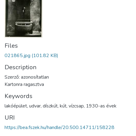
Files
021865.jpg
(101.82 KB)
Description
Szerző: azonosítatlan
Kartonra ragasztva
Keywords
lakóépület
,
udvar
,
díszkút
,
kút
,
vízcsap
,
1930-as évek
URI
https://bea.fszek.hu/handle/20.500.14711/158228