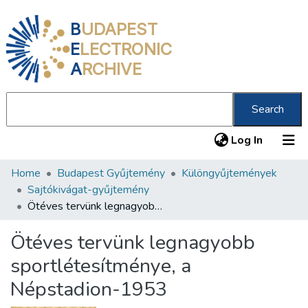
B
UDAPEST
E
LECTRONIC
A
RCHIVE
Search
(current
Log In
Home
Budapest Gyűjtemény
Különgyűjtemények
Communities & Collections
Sajtókivágat-gyűjtemény
All of DSpace
Ötéves tervünk legnagyobb sportlétesítménye, a Népstadion-1953
Statistics
Ötéves tervünk legnagyobb
About us
sportlétesítménye, a
Népstadion-1953