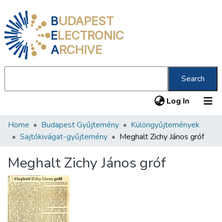
B
UDAPEST
E
LECTRONIC
A
RCHIVE
Search
(current
Log In
Home
Budapest Gyűjtemény
Különgyűjtemények
Communities & Collections
Sajtókivágat-gyűjtemény
Meghalt Zichy János gróf
All of DSpace
Meghalt Zichy János gróf
Statistics
About us