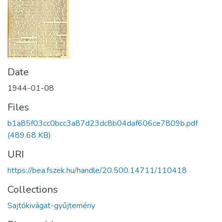
Date
1944-01-08
Files
b1a85f03cc0bcc3a87d23dc8b04daf606ce7809b.pdf
(489.68 KB)
URI
https://bea.fszek.hu/handle/20.500.14711/110418
Collections
Sajtókivágat-gyűjtemény