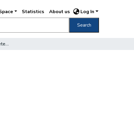
DSpace
Statistics
About us
Log In
Search
A villamos vasúti balesetekről