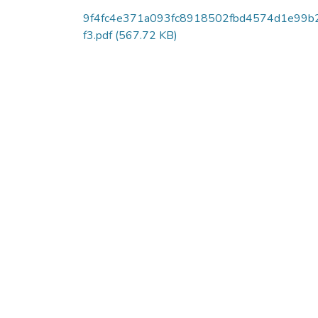
9f4fc4e371a093fc8918502fbd4574d1e99b
f3.pdf
(567.72 KB)