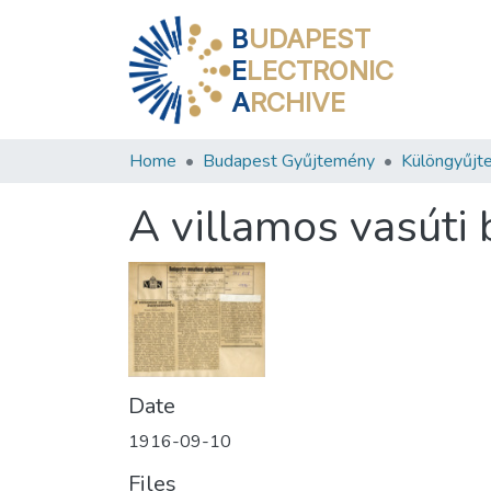
B
UDAPEST
E
LECTRONIC
A
RCHIVE
Home
Budapest Gyűjtemény
Különgyűjt
A villamos vasúti 
Date
1916-09-10
Files