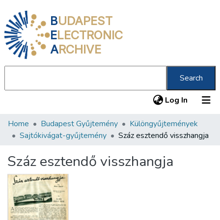
B
UDAPEST
E
LECTRONIC
A
RCHIVE
Search
(current
Log In
Home
Budapest Gyűjtemény
Különgyűjtemények
Communities & Collections
Sajtókivágat-gyűjtemény
Száz esztendő visszhangja
All of DSpace
Száz esztendő visszhangja
Statistics
About us