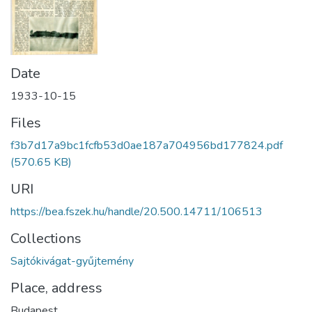
Date
1933-10-15
Files
f3b7d17a9bc1fcfb53d0ae187a704956bd177824.pdf
(570.65 KB)
URI
https://bea.fszek.hu/handle/20.500.14711/106513
Collections
Sajtókivágat-gyűjtemény
Place, address
Budapest