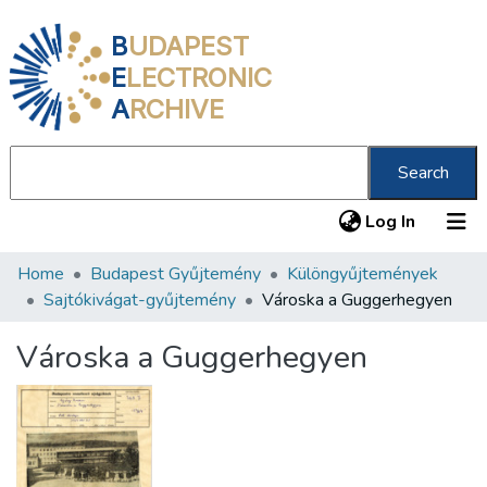
B
UDAPEST
E
LECTRONIC
A
RCHIVE
Search
(current
Log In
Home
Budapest Gyűjtemény
Különgyűjtemények
Communities & Collections
Sajtókivágat-gyűjtemény
Városka a Guggerhegyen
All of DSpace
Városka a Guggerhegyen
Statistics
About us