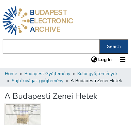
B
UDAPEST
E
LECTRONIC
A
RCHIVE
Search
(current
Log In
Home
Budapest Gyűjtemény
Különgyűjtemények
Communities & Collections
Sajtókivágat-gyűjtemény
A Budapesti Zenei Hetek
All of DSpace
A Budapesti Zenei Hetek
Statistics
About us