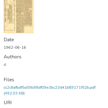
Date
1962-06-16
Authors
d.
Files
cc2c8afbdf5a59b98df09e3bc23d41b89171f52b.pdf
(492.03 KB)
URI