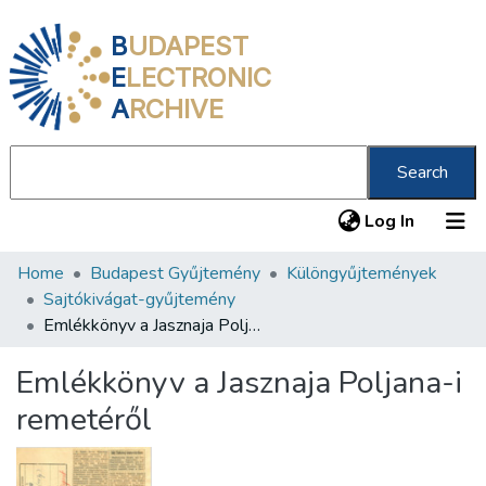
B
UDAPEST
E
LECTRONIC
A
RCHIVE
Search
(current
Log In
Home
Budapest Gyűjtemény
Különgyűjtemények
Communities & Collections
Sajtókivágat-gyűjtemény
All of DSpace
Emlékkönyv a Jasznaja Poljana-i remetéről
Statistics
Emlékkönyv a Jasznaja Poljana-i
About us
remetéről