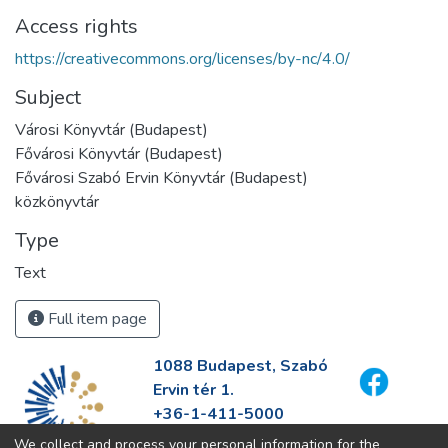
Access rights
https://creativecommons.org/licenses/by-nc/4.0/
Subject
Városi Könyvtár (Budapest)
Fővárosi Könyvtár (Budapest)
Fővárosi Szabó Ervin Könyvtár (Budapest)
közkönyvtár
Type
Text
Full item page
1088 Budapest, Szabó
Ervin tér 1.
+36-1-411-5000
info@fszek.hu
We collect and process your personal information for the