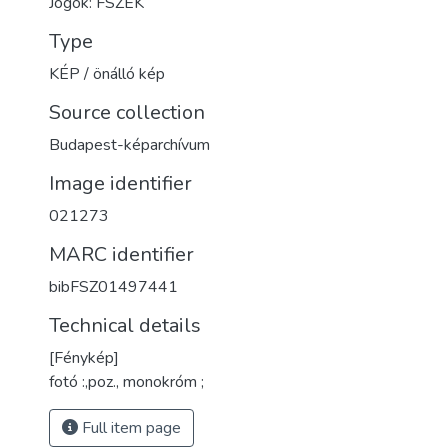
Jogok: FSZEK
Type
KÉP / önálló kép
Source collection
Budapest-képarchívum
Image identifier
021273
MARC identifier
bibFSZ01497441
Technical details
[Fénykép]
fotó :,poz., monokróm ;
Full item page