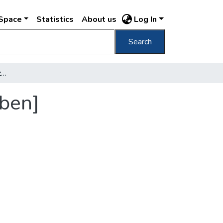
DSpace
Statistics
About us
Log In
Search
[Andrejka József szobrászművész műtermében]
ben]