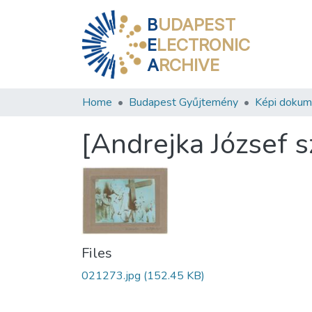
B
UDAPEST
E
LECTRONIC
A
RCHIVE
Home
Budapest Gyűjtemény
Képi doku
[Andrejka József
Files
021273.jpg
(152.45 KB)