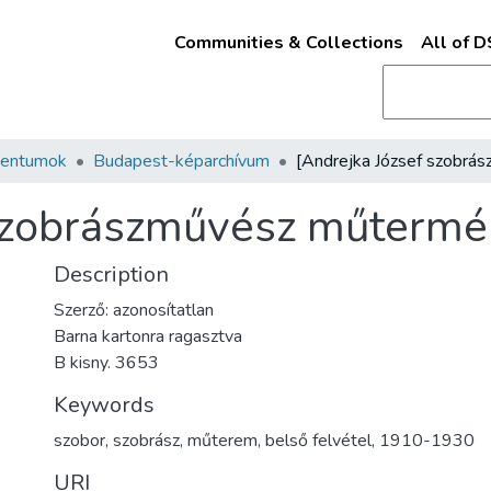
Communities & Collections
All of 
mentumok
Budapest-képarchívum
 szobrászművész műtermé
Description
Szerző: azonosítatlan
Barna kartonra ragasztva
B kisny. 3653
Keywords
szobor
,
szobrász
,
műterem
,
belső felvétel
,
1910-1930
URI