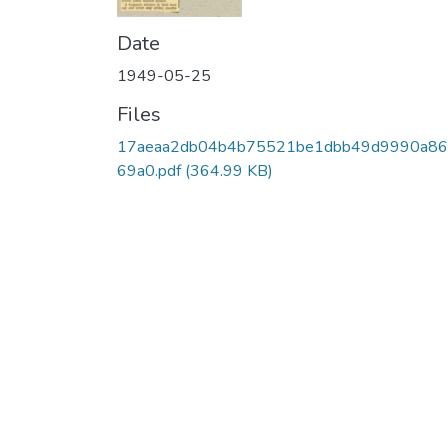
Date
1949-05-25
Files
17aeaa2db04b4b75521be1dbb49d9990a8
69a0.pdf
(364.99 KB)