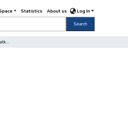
DSpace
Statistics
About us
Log In
Search
Új lakók érkeztek az Állatkertbe