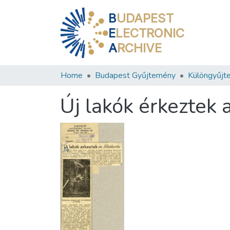
B
UDAPEST
E
LECTRONIC
A
RCHIVE
Home
Budapest Gyűjtemény
Különgyűjt
Új lakók érkeztek 