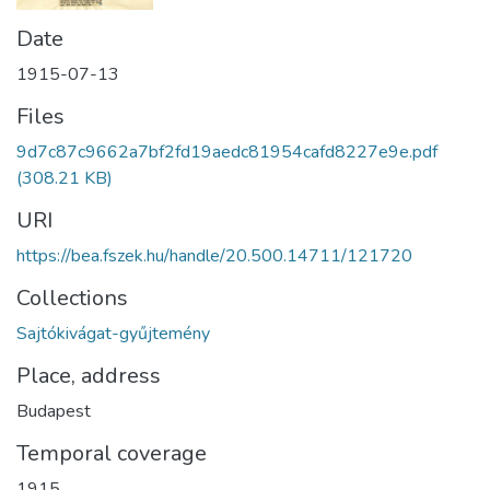
Date
1915-07-13
Files
9d7c87c9662a7bf2fd19aedc81954cafd8227e9e.pdf
(308.21 KB)
URI
https://bea.fszek.hu/handle/20.500.14711/121720
Collections
Sajtókivágat-gyűjtemény
Place, address
Budapest
Temporal coverage
1915