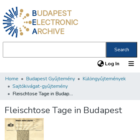
B
UDAPEST
E
LECTRONIC
A
RCHIVE
Search
(current
Log In
Home
Budapest Gyűjtemény
Különgyűjtemények
Communities & Collections
Sajtókivágat-gyűjtemény
All of DSpace
Fleischtose Tage in Budapest
Statistics
Fleischtose Tage in Budapest
About us