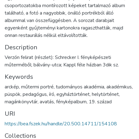
csoportozatokba montírozott képeket tartalmazó album
található, a fotó a nagyobbik, önálló portrékból álló
albummal van összefüggésben. A sorozat darabjait
egyenként gyűjteményi kartonokra ragaszthatták, majd
onnan restaurálás nélkül eltávolították.
Description
Verzón felirat (részlet): Schrecker I. fényképészeti
műterméből; bálvány-utca; Kappl féle házban 3dik sz.
Keywords
arckép
,
műtermi portré
,
tudományos akadémia
,
akadémikus
,
püspök
,
pedagógus
,
író
,
egyháztörténet
,
helytörténet
,
magánkönyvtár
,
avatás
,
fényképalbum
,
19. század
URI
https://bea.fszek.hu/handle/20.500.14711/154108
Collections