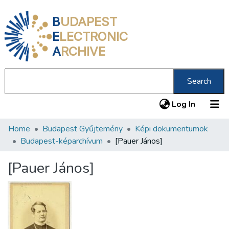
B
UDAPEST
E
LECTRONIC
A
RCHIVE
Search
(current
Log In
Home
Budapest Gyűjtemény
Képi dokumentumok
Communities & Collections
Budapest-képarchívum
[Pauer János]
All of DSpace
[Pauer János]
Statistics
About us