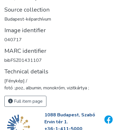
Source collection
Budapest-képarchívum
Image identifier
040717
MARC identifier
bibFSZ01431107
Technical details
[Fénykép] /
fotó :,poz., albumin, monokróm, vizitkártya ;
Full item page
1088 Budapest, Szabó
Ervin tér 1.
+36-1-411-5000