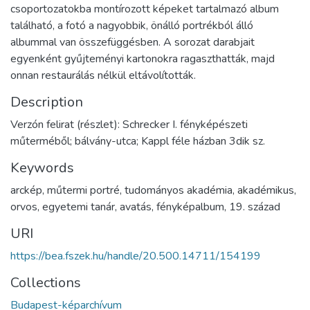
csoportozatokba montírozott képeket tartalmazó album
található, a fotó a nagyobbik, önálló portrékból álló
albummal van összefüggésben. A sorozat darabjait
egyenként gyűjteményi kartonokra ragaszthatták, majd
onnan restaurálás nélkül eltávolították.
Description
Verzón felirat (részlet): Schrecker I. fényképészeti
műterméből; bálvány-utca; Kappl féle házban 3dik sz.
Keywords
arckép
,
műtermi portré
,
tudományos akadémia
,
akadémikus
,
orvos
,
egyetemi tanár
,
avatás
,
fényképalbum
,
19. század
URI
https://bea.fszek.hu/handle/20.500.14711/154199
Collections
Budapest-képarchívum