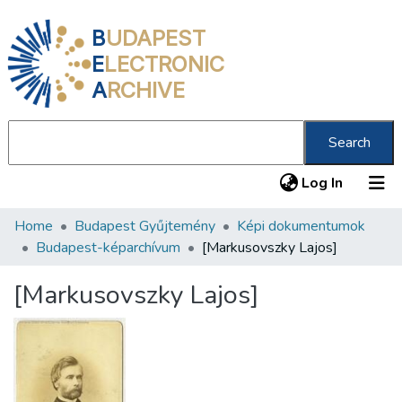
B
UDAPEST
E
LECTRONIC
A
RCHIVE
Search
(current
Log In
Home
Budapest Gyűjtemény
Képi dokumentumok
Communities & Collections
Budapest-képarchívum
[Markusovszky Lajos]
All of DSpace
[Markusovszky Lajos]
Statistics
About us