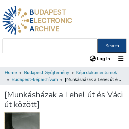
B
UDAPEST
E
LECTRONIC
A
RCHIVE
Search
(current
Log In
Home
Budapest Gyűjtemény
Képi dokumentumok
Communities & Collections
Budapest-képarchívum
[Munkásházak a Lehel út és Váci út között]
All of DSpace
[Munkásházak a Lehel út és Váci
Statistics
út között]
About us