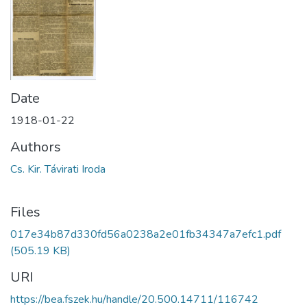
Date
1918-01-22
Authors
Cs. Kir. Távirati Iroda
Files
017e34b87d330fd56a0238a2e01fb34347a7efc1.pdf
(505.19 KB)
URI
https://bea.fszek.hu/handle/20.500.14711/116742