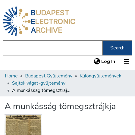
B
UDAPEST
E
LECTRONIC
A
RCHIVE
Search
(current
Log In
Home
Budapest Gyűjtemény
Különgyűjtemények
Communities & Collections
Sajtókivágat-gyűjtemény
All of DSpace
A munkásság tömegsztrájkja
Statistics
A munkásság tömegsztrájkja
About us