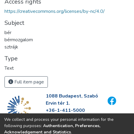
Access rights
https://creativecommons.org/licenses/by-nc/4.0/
Subject
bér
bérmozgalom
sztrájk
Type
Text
Full item page
1088 Budapest, Szabó
Ervin tér 1.
+36-1-411-5000
info@fszek.hu
We collect and process your personal information for the
https://fszek.hu
following purposes:
Authentication, Preferences,
Acknowledgement and Statistics
.