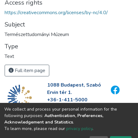
Access rights
https://creativecommons.org/licenses/by-nc/4.0/
Subject
Természettudományi Múzeum
Type
Text
Full item page
1088 Budapest, Szabó
Ervin tér 1.
+36-1-411-5000
info@fszek.hu
We collect and process your personal information for the
https://fszek.hu
following purposes:
Authentication, Preferences,
Acknowledgement and Statistics
.
To learn more, please read our
privacy policy
.