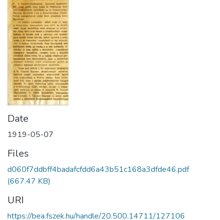
Date
1919-05-07
Files
d060f7ddbff4badafcfdd6a43b51c168a3dfde46.pdf
(667.47 KB)
URI
https://bea.fszek.hu/handle/20.500.14711/127106