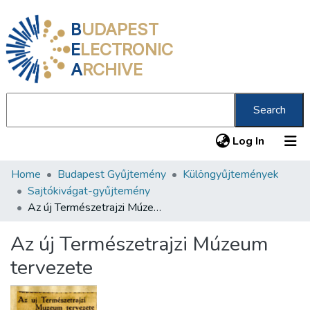
B
UDAPEST
E
LECTRONIC
A
RCHIVE
Search
(current
Log In
Home
Budapest Gyűjtemény
Különgyűjtemények
Communities & Collections
Sajtókivágat-gyűjtemény
All of DSpace
Az új Természetrajzi Múzeum tervezete
Statistics
Az új Természetrajzi Múzeum
About us
tervezete