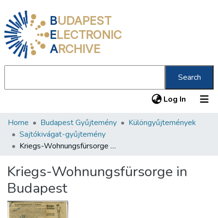
B
UDAPEST
E
LECTRONIC
A
RCHIVE
Search
(current
Log In
Home
Budapest Gyűjtemény
Különgyűjtemények
Communities & Collections
Sajtókivágat-gyűjtemény
All of DSpace
Kriegs-Wohnungsfürsorge in Budapest
Statistics
Kriegs-Wohnungsfürsorge in
About us
Budapest