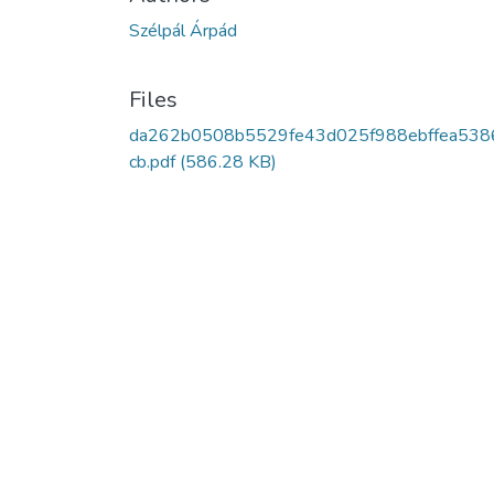
Szélpál Árpád
Files
da262b0508b5529fe43d025f988ebffea538
cb.pdf
(586.28 KB)