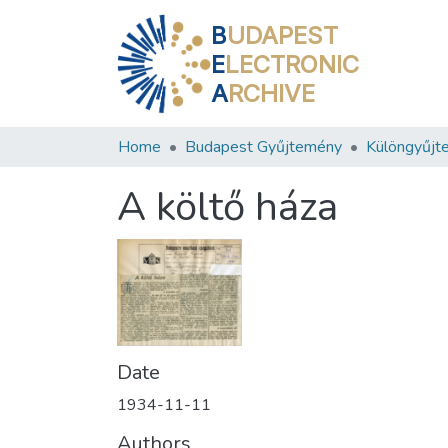
B
UDAPEST
E
LECTRONIC
A
RCHIVE
Home
Budapest Gyűjtemény
Különgyűjt
A költő háza
Date
1934-11-11
Authors