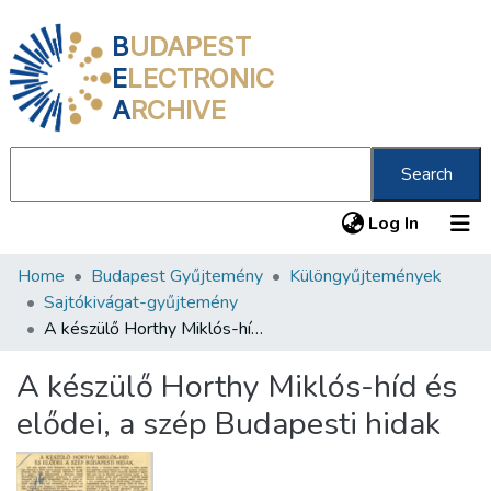
B
UDAPEST
E
LECTRONIC
A
RCHIVE
Search
(current
Log In
Home
Budapest Gyűjtemény
Különgyűjtemények
Communities & Collections
Sajtókivágat-gyűjtemény
All of DSpace
A készülő Horthy Miklós-híd és elődei, a szép Budapesti hidak
Statistics
A készülő Horthy Miklós-híd és
About us
elődei, a szép Budapesti hidak