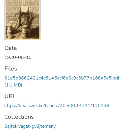
Date
1930-08-10
Files
61e5d3662421c4c3145acf6e6c9c8b77b186a5e5.pdf
(1.1 MB)
URI
https://bea.fszek.hu/handle/20.500.14711/130139
Collections
Sajtókivágat-gyűjtemény