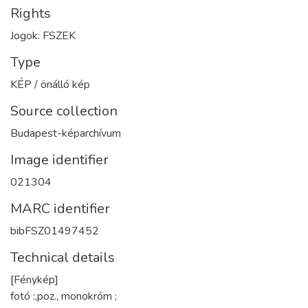
Rights
Jogok: FSZEK
Type
KÉP / önálló kép
Source collection
Budapest-képarchívum
Image identifier
021304
MARC identifier
bibFSZ01497452
Technical details
[Fénykép]
fotó :,poz., monokróm ;