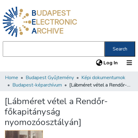
B
UDAPEST
E
LECTRONIC
A
RCHIVE
Search
(current
Log In
Home
Budapest Gyűjtemény
Képi dokumentumok
Communities & Collections
Budapest-képarchívum
[Lábméret vétel a Rendőr-főkapitányság nyomozóosztályán]
All of DSpace
[Lábméret vétel a Rendőr-
Statistics
főkapitányság
About us
nyomozóosztályán]