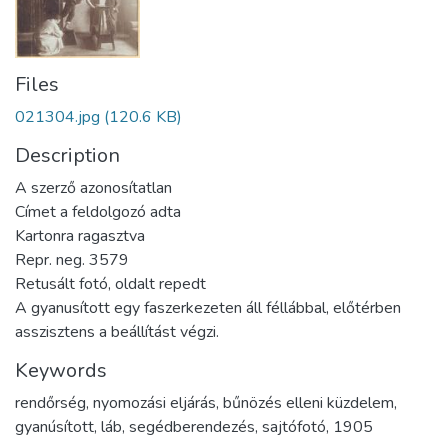
Files
021304.jpg
(120.6 KB)
Description
A szerző azonosítatlan
Címet a feldolgozó adta
Kartonra ragasztva
Repr. neg. 3579
Retusált fotó, oldalt repedt
A gyanusított egy faszerkezeten áll féllábbal, előtérben
asszisztens a beállítást végzi.
Keywords
rendőrség
,
nyomozási eljárás
,
bűnözés elleni küzdelem
,
gyanúsított
,
láb
,
segédberendezés
,
sajtófotó
,
1905