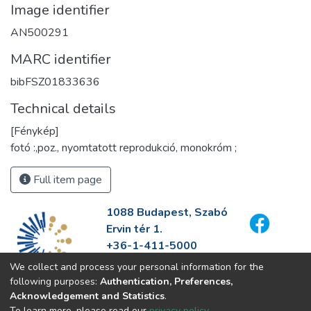
Image identifier
AN500291
MARC identifier
bibFSZ01833636
Technical details
[Fénykép]
fotó :,poz., nyomtatott reprodukció, monokróm ;
Full item page
1088 Budapest, Szabó
Ervin tér 1.
+36-1-411-5000
info@fszek.hu
We collect and process your personal information for the
https://fszek.hu
following purposes:
Authentication, Preferences,
Acknowledgement and Statistics
.
To learn more, please read our
privacy policy
.