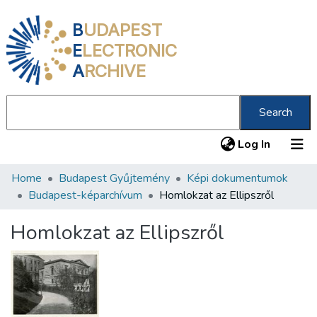
B
UDAPEST
E
LECTRONIC
A
RCHIVE
Search
(current
Log In
Home
Budapest Gyűjtemény
Képi dokumentumok
Communities & Collections
Budapest-képarchívum
Homlokzat az Ellipszről
All of DSpace
Homlokzat az Ellipszről
Statistics
About us