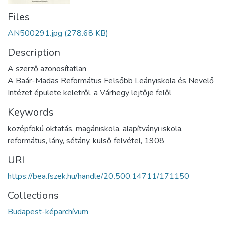
Files
AN500291.jpg
(278.68 KB)
Description
A szerző azonosítatlan
A Baár-Madas Református Felsőbb Leányiskola és Nevelő
Intézet épülete keletről, a Várhegy lejtője felől
Keywords
középfokú oktatás
,
magániskola
,
alapítványi iskola
,
református
,
lány
,
sétány
,
külső felvétel
,
1908
URI
https://bea.fszek.hu/handle/20.500.14711/171150
Collections
Budapest-képarchívum