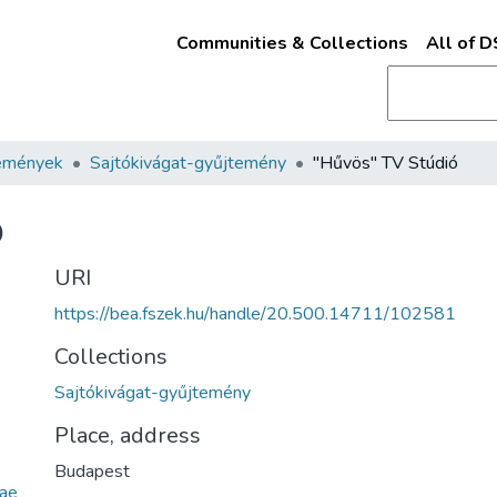
Communities & Collections
All of 
emények
Sajtókivágat-gyűjtemény
"Hűvös" TV Stúdió
ó
URI
https://bea.fszek.hu/handle/20.500.14711/102581
Collections
Sajtókivágat-gyűjtemény
Place, address
Budapest
ae