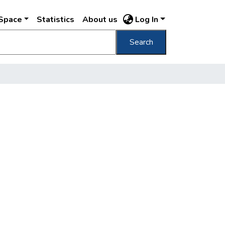
DSpace
Statistics
About us
Log In
Search