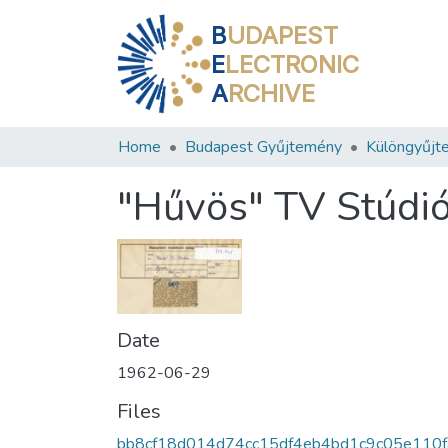
B
UDAPEST
E
LECTRONIC
A
RCHIVE
Home
Budapest Gyűjtemény
Különgyűjt
"Hűvös" TV Stúdi
Date
1962-06-29
Files
bb8cf18d014d74cc15df4eb4bd1c9c05e110f