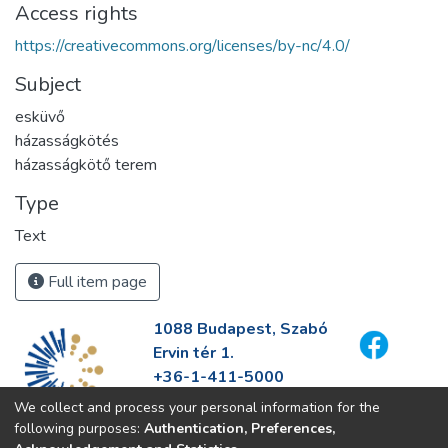
Access rights
https://creativecommons.org/licenses/by-nc/4.0/
Subject
esküvő
házasságkötés
házasságkötő terem
Type
Text
Full item page
1088 Budapest, Szabó
Ervin tér 1.
+36-1-411-5000
info@fszek.hu
We collect and process your personal information for the
https://fszek.hu
following purposes:
Authentication, Preferences,