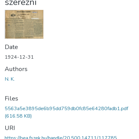
szerezni
Date
1924-12-31
Authors
N. K.
Files
5563a5e3895de6b95dd759db0fc85e64280fadb1.pdf
(616.58 KB)
URI
https://bea.fszek.hu/handle/20.500.14711/117785