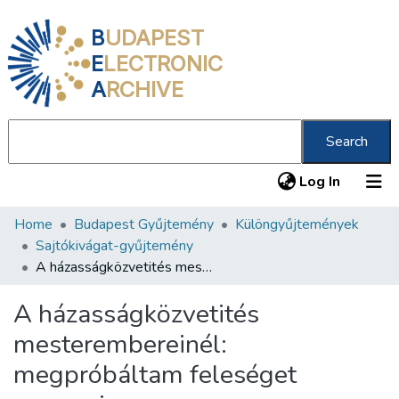
B
UDAPEST
E
LECTRONIC
A
RCHIVE
Search
(current
Log In
Home
Budapest Gyűjtemény
Különgyűjtemények
Communities & Collections
Sajtókivágat-gyűjtemény
All of DSpace
A házasságközvetités mesterembereinél: megpróbáltam feleséget szerezni
Statistics
A házasságközvetités
About us
mesterembereinél:
megpróbáltam feleséget