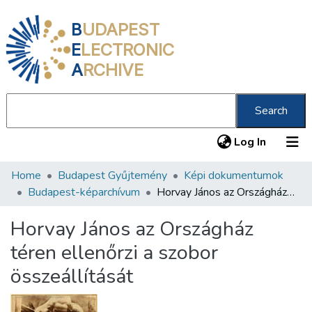
B
UDAPEST
E
LECTRONIC
A
RCHIVE
Search
(current
Log In
Home
Budapest Gyűjtemény
Képi dokumentumok
Communities & Collections
Budapest-képarchívum
Horvay János az Országház téren ellenőrzi a szobor összeállítását
All of DSpace
Horvay János az Országház
Statistics
téren ellenőrzi a szobor
About us
összeállítását