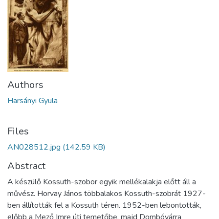
Authors
Harsányi Gyula
Files
AN028512.jpg
(142.59 KB)
Abstract
A készülő Kossuth-szobor egyik mellékalakja előtt áll a
művész. Horvay János többalakos Kossuth-szobrát 1927-
ben állították fel a Kossuth téren. 1952-ben lebontották,
előbb a Mező Imre úti temetőbe, majd Dombóvárra