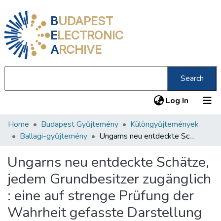
B
UDAPEST
E
LECTRONIC
A
RCHIVE
Search
(current
Log In
Home
Budapest Gyűjtemény
Különgyűjtemények
Communities & Collections
Ballagi-gyűjtemény
Ungarns neu entdeckte Schätze, jedem Grundbesitzer zugänglich : eine auf strenge Prüfung der Wahrheit gefasste Darstellung für alle Vaterlandsfreunde ...
All of DSpace
Ungarns neu entdeckte Schätze,
Statistics
jedem Grundbesitzer zugänglich
About us
: eine auf strenge Prüfung der
Wahrheit gefasste Darstellung