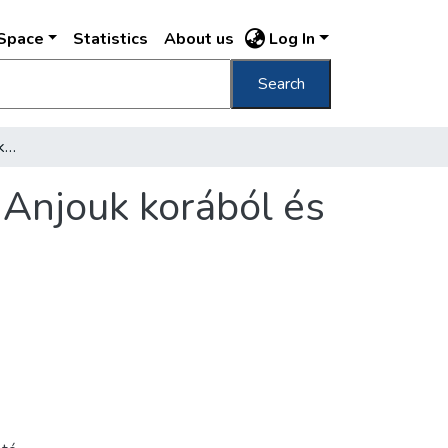
DSpace
Statistics
About us
Log In
Search
Csúcsíves épületcsoport korai stylusban az Anjouk korából és a főkapu
 Anjouk korából és