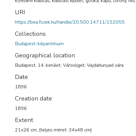
ezredévi kiállítás
,
kiállítási épület
,
gótika
,
kapu
,
torony
,
híd
URI
https://bea.fszek.hu/handle/20.500.14711/152055
Collections
Budapest-képarchívum
Geographical location
Budapest. 14. kerület. Városliget. Vajdahunyad vára
Date
1896
Creation date
1896
Extent
21x26 cm, (teljes méret: 34x48 cm)