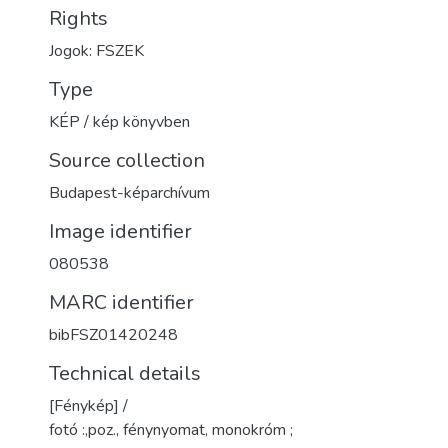
Rights
Jogok: FSZEK
Type
KÉP / kép könyvben
Source collection
Budapest-képarchívum
Image identifier
080538
MARC identifier
bibFSZ01420248
Technical details
[Fénykép] /
fotó :,poz., fénynyomat, monokróm ;