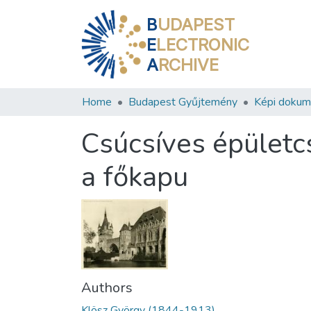
B
UDAPEST
E
LECTRONIC
A
RCHIVE
Home
Budapest Gyűjtemény
Képi doku
Csúcsíves épületc
a főkapu
Authors
Klösz György (1844-1913)