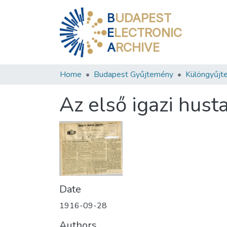
B
UDAPEST
E
LECTRONIC
A
RCHIVE
Home
Budapest Gyűjtemény
Különgyűjt
Az első igazi hust
Date
1916-09-28
Authors