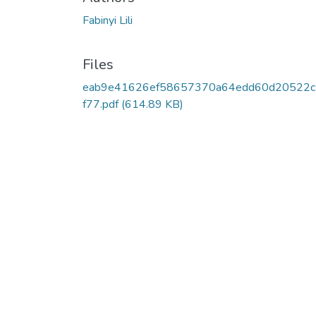
Fabinyi Lili
Files
eab9e41626ef58657370a64edd60d20522
f77.pdf
(614.89 KB)