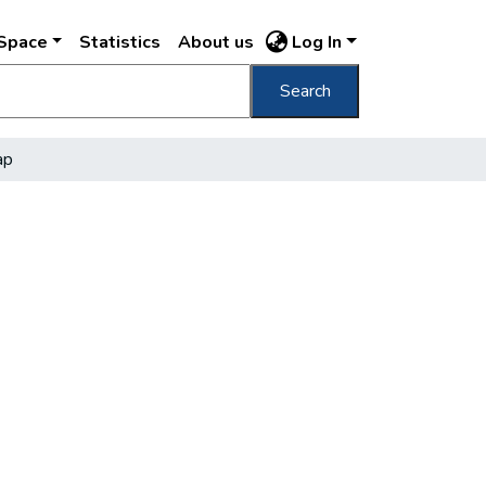
DSpace
Statistics
About us
Log In
Search
ap