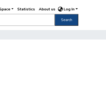
DSpace
Statistics
About us
Log In
Search