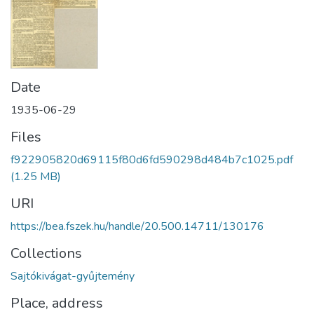
Date
1935-06-29
Files
f922905820d69115f80d6fd590298d484b7c1025.pdf
(1.25 MB)
URI
https://bea.fszek.hu/handle/20.500.14711/130176
Collections
Sajtókivágat-gyűjtemény
Place, address