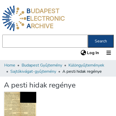
B
UDAPEST
E
LECTRONIC
A
RCHIVE
Search
(current
Log In
Home
Budapest Gyűjtemény
Különgyűjtemények
Communities & Collections
Sajtókivágat-gyűjtemény
A pesti hidak regénye
All of DSpace
A pesti hidak regénye
Statistics
About us