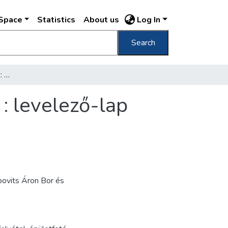
DSpace
Statistics
About us
Log In
Search
Budapest Messinger-ház : Népszínház-utca : levelező-lap
: levelező-lap
bovits Áron Bor és