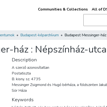
Communities & Collections
All of 
mentumok
Budapest-képarchívum
r-ház : Népszínház-utca 
Description
A szerző azonosítatlan
Postatiszta
B. kisny. sz. 4735
Messinger Zsigmond és Hugó bérháza, a földszinten Jaku
Sör Háza
Keywords