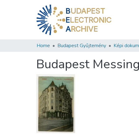
B
UDAPEST
E
LECTRONIC
A
RCHIVE
Home
Budapest Gyűjtemény
Képi doku
Budapest Messinge