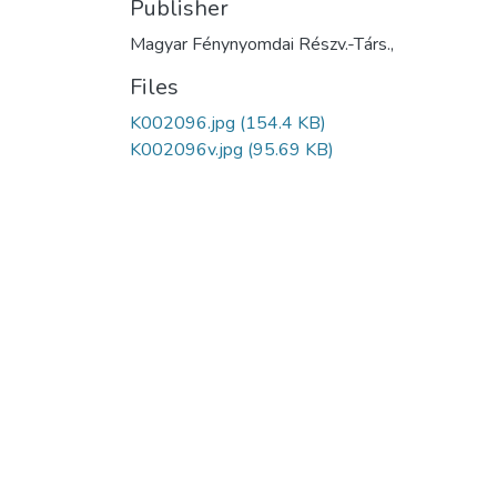
Publisher
Magyar Fénynyomdai Részv.-Társ.,
Files
K002096.jpg
(154.4 KB)
K002096v.jpg
(95.69 KB)