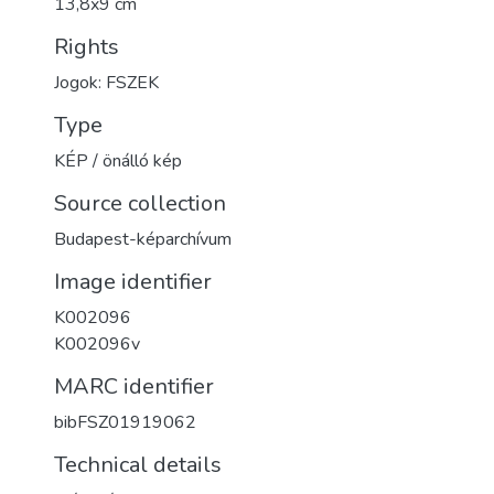
13,8x9 cm
Rights
Jogok: FSZEK
Type
KÉP / önálló kép
Source collection
Budapest-képarchívum
Image identifier
K002096
K002096v
MARC identifier
bibFSZ01919062
Technical details