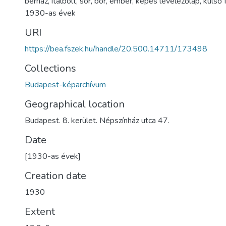
bérház
,
italbolt
,
sör
,
bor
,
ember
,
képes levelezőlap
,
külső 
1930-as évek
URI
https://bea.fszek.hu/handle/20.500.14711/173498
Collections
Budapest-képarchívum
Geographical location
Budapest. 8. kerület. Népszínház utca 47.
Date
[1930-as évek]
Creation date
1930
Extent