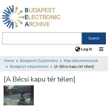
B
UDAPEST
E
LECTRONIC
A
RCHIVE
Search
(current
Log In
Home
Budapest Gyűjtemény
Képi dokumentumok
Communities & Collections
Budapest-képarchívum
[A Bécsi kapu tér télen]
All of DSpace
[A Bécsi kapu tér télen]
Statistics
About us