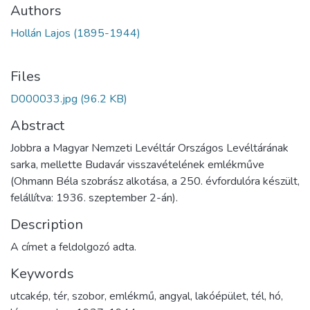
Authors
Hollán Lajos (1895-1944)
Files
D000033.jpg
(96.2 KB)
Abstract
Jobbra a Magyar Nemzeti Levéltár Országos Levéltárának
sarka, mellette Budavár visszavételének emlékműve
(Ohmann Béla szobrász alkotása, a 250. évfordulóra készült,
felállítva: 1936. szeptember 2-án).
Description
A címet a feldolgozó adta.
Keywords
utcakép
,
tér
,
szobor
,
emlékmű
,
angyal
,
lakóépület
,
tél
,
hó
,