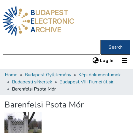
B
UDAPEST
E
LECTRONIC
A
RCHIVE
Search
(current
Log In
Home
Budapest Gyűjtemény
Képi dokumentumok
Communities & Collections
Budapesti sírkertek
Budapest VIII Fiumei út sírkert 2. rész
All of DSpace
Barenfelsi Psota Mór
Statistics
Barenfelsi Psota Mór
About us