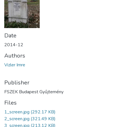
Date
2014-12
Authors
Vizler Imre
Publisher
FSZEK Budapest Gyűjtemény
Files
1_screen.jpg
(292.17 KB)
2_screen.jpg
(321.49 KB)
3_screen.jpg
(213.12 KB)