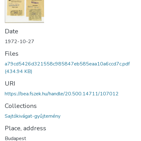
Date
1972-10-27
Files
a79cd5426d321558c985847eb585eaa10a6ccd7c.pdf
(434.94 KB)
URI
https://bea.fszek.hu/handle/20.500.14711/107012
Collections
Sajtókivágat-gyűjtemény
Place, address
Budapest