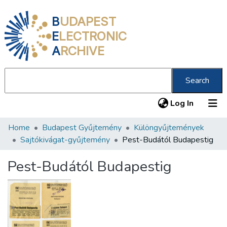
B
UDAPEST
E
LECTRONIC
A
RCHIVE
Search
(current
Log In
Home
Budapest Gyűjtemény
Különgyűjtemények
Communities & Collections
Sajtókivágat-gyűjtemény
Pest-Budától Budapestig
All of DSpace
Pest-Budától Budapestig
Statistics
About us