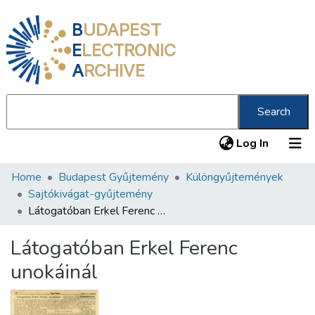
B
UDAPEST
E
LECTRONIC
A
RCHIVE
Search
(current
Log In
Home
Budapest Gyűjtemény
Különgyűjtemények
Communities & Collections
Sajtókivágat-gyűjtemény
All of DSpace
Látogatóban Erkel Ferenc unokáinál
Statistics
Látogatóban Erkel Ferenc
About us
unokáinál