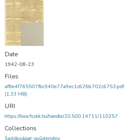
Date
1942-08-23
Files
af8e4f765507fbc940e77a9ec1c62fdc702c6753.pdf
(1.33 MB)
URI
https://bea.fszek.hu/handle/20.500.14711/110257
Collections
Sajtókivágat-gyűjtemény