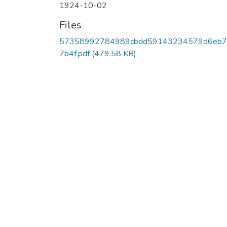
1924-10-02
Files
57358992784989cbdd59143234579d6eb7
7b4f.pdf
(479.58 KB)