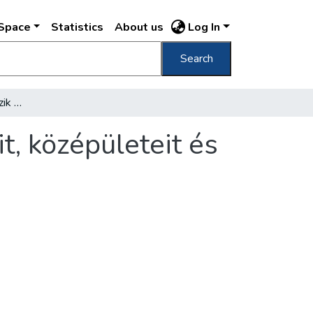
DSpace
Statistics
About us
Log In
Search
Rikító reklámtáblák övezik a főváros szobrait, középületeit és templomait
t, középületeit és