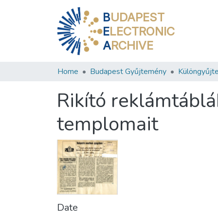
B
UDAPEST
E
LECTRONIC
A
RCHIVE
Home
Budapest Gyűjtemény
Különgyűjt
Rikító reklámtáblá
templomait
Date