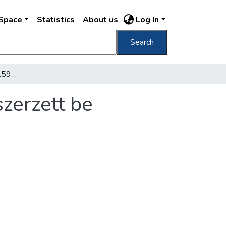
DSpace
Statistics
About us
Log In
Search
A Fővárosi Könyvtár 38.599 kötet könyvet szerzett be
zerzett be