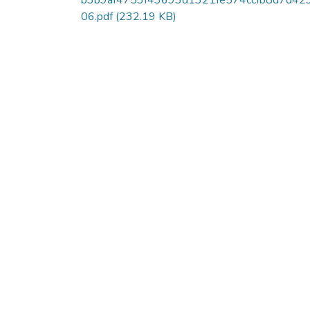
b3b9af4753f43693d1321fe574ccfb8d7d42
06.pdf
(232.19 KB)