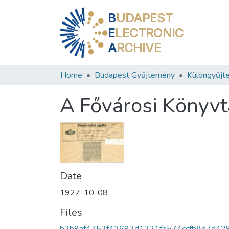
B
UDAPEST
E
LECTRONIC
A
RCHIVE
Home
Budapest Gyűjtemény
Különgyűjt
A Fővárosi Könyvt
Date
1927-10-08
Files