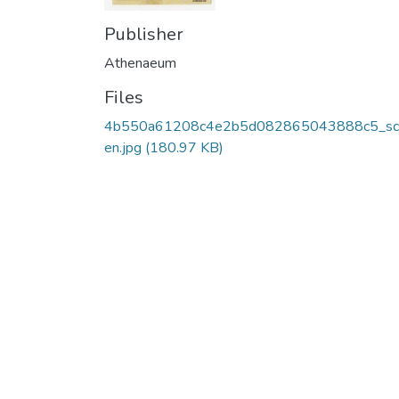
Publisher
Athenaeum
Files
4b550a61208c4e2b5d082865043888c5_sc
en.jpg
(180.97 KB)