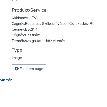
hun
Product/Service
Márkanév:HÉV
Cégnév:Budapest Székesfővárosi Közlekedési Rt.
Cégnév:BSZKRT
Cégnév:Beszkárt
Termék/szolgáltatás:közlekedés
Type
Image
Full item page
in tér 1.