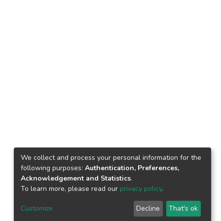
We collect and process your personal information for the
following purposes:
Authentication, Preferences,
Acknowledgement and Statistics
.
To learn more, please read our
privacy policy
.
Customize
Decline
That's ok