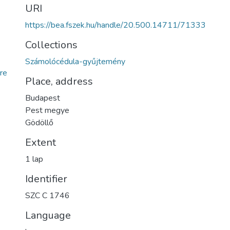
URI
https://bea.fszek.hu/handle/20.500.14711/71333
Collections
Számolócédula-gyűjtemény
re
Place, address
Budapest
Pest megye
Gödöllő
Extent
1 lap
Identifier
SZC C 1746
Language