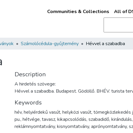
Communities & Collections
All of 
ványok
Számolócédula-gyűjtemény
Hévvel a szabadba
a
Description
A hirdetés szövege:
Hévvel a szabadba. Budapest. Gödöllő. BHÉV. turista ter
Keywords
hév
,
helyiérdekű vasút
,
helyközi vasút
,
tömegközlekedés 
pu.
,
hétvége
,
tavasz
,
kikapcsolódás
,
szabadidő
,
kirándulás
reklámnyomtatvány
,
kisnyomtatvány
,
aprónyomtatvány
,
s