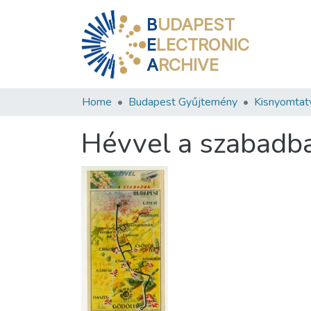
B
UDAPEST
E
LECTRONIC
A
RCHIVE
Home
Budapest Gyűjtemény
Kisnyomtat
Hévvel a szabadb