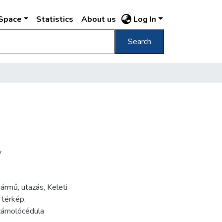
DSpace
Statistics
About us
Log In
Search
v
jármű
,
utazás
,
Keleti
,
térkép
,
zámolócédula