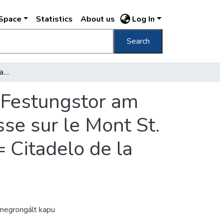
DSpace
Statistics
About us
Log In
Search
Budapest Gellérthegyi citadella (Bejárat) = Festungstor am Blocksberg (Südseite) = Porte de la forteresse sur le Mont St. Gellért = Citadel on Gellért Hill (Entrance) = Citadelo de la monto Gerhardo (Enirejo)
= Festungstor am
sse sur le Mont St.
= Citadelo de la
megrongált kapu