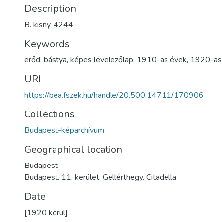
Description
B. kisny. 4244
Keywords
erőd
,
bástya
,
képes levelezőlap
,
1910-as évek
,
1920-as
URI
https://bea.fszek.hu/handle/20.500.14711/170906
Collections
Budapest-képarchívum
Geographical location
Budapest
Budapest. 11. kerület. Gellérthegy. Citadella
Date
[1920 körül]