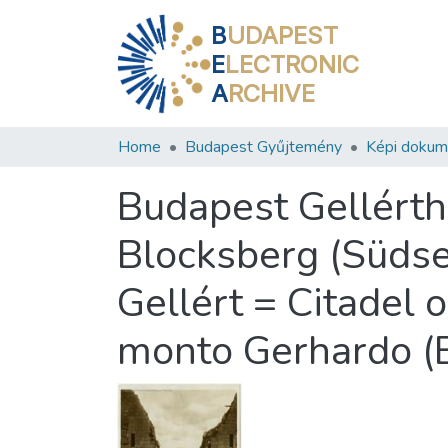
B
UDAPEST
E
LECTRONIC
A
RCHIVE
Home
Budapest Gyűjtemény
Képi doku
Budapest Gellérthe
Blocksberg (Südsei
Gellért = Citadel o
monto Gerhardo (E