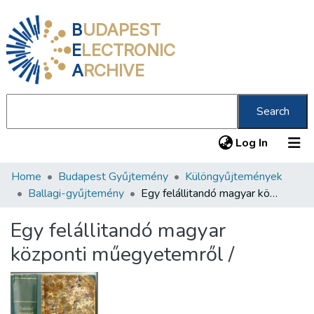
B
UDAPEST
E
LECTRONIC
A
RCHIVE
Search
(current
Log In
Home
Budapest Gyűjtemény
Különgyűjtemények
Communities & Collections
Ballagi-gyűjtemény
Egy felállitandó magyar központi műegyetemről /
All of DSpace
Egy felállitandó magyar
Statistics
központi műegyetemről /
About us