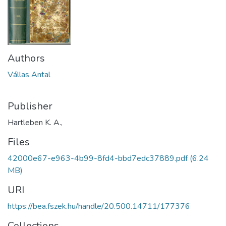
Authors
Vállas Antal
Publisher
Hartleben K. A.,
Files
42000e67-e963-4b99-8fd4-bbd7edc37889.pdf
(6.24
MB)
URI
https://bea.fszek.hu/handle/20.500.14711/177376
Collections