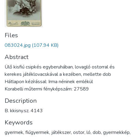
Files
083024.jpg
(107.94 KB)
Abstract
Ülő kisfiú csipkés egyberuhában, lovagló ostorral és
kerekes játéklovacskával a kezében, mellette dob
Hátlapon kézírással: Irma néninek emlékül
Korabelli műtermi fényképszám: 27589
Description
B. kkisny.sz. 4143
Keywords
gyermek
,
fiúgyermek
,
játékszer
,
ostor
,
ló
,
dob
,
gyermekkép
,