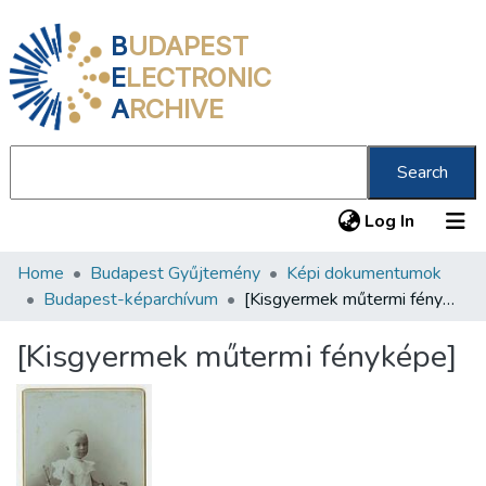
B
UDAPEST
E
LECTRONIC
A
RCHIVE
Search
(current
Log In
Home
Budapest Gyűjtemény
Képi dokumentumok
Communities & Collections
Budapest-képarchívum
[Kisgyermek műtermi fényképe]
All of DSpace
[Kisgyermek műtermi fényképe]
Statistics
About us