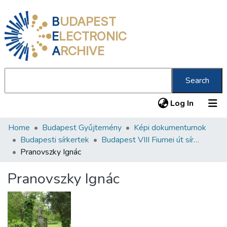
B
UDAPEST
E
LECTRONIC
A
RCHIVE
Search
(current
Log In
Home
Budapest Gyűjtemény
Képi dokumentumok
Communities & Collections
Budapesti sírkertek
Budapest VIII Fiumei út sírkert 2. rész
All of DSpace
Pranovszky Ignác
Statistics
Pranovszky Ignác
About us