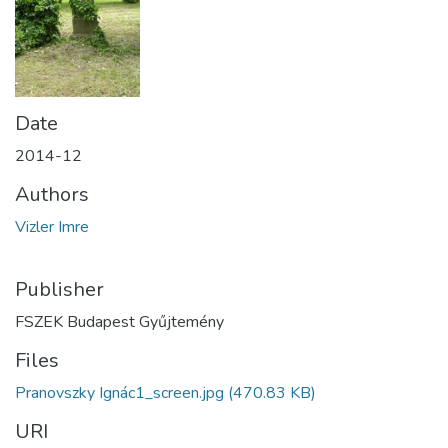
Date
2014-12
Authors
Vizler Imre
Publisher
FSZEK Budapest Gyűjtemény
Files
Pranovszky Ignác1_screen.jpg
(470.83 KB)
URI