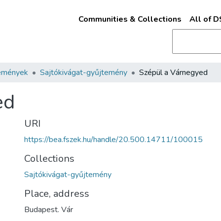
Communities & Collections
All of 
emények
Sajtókivágat-gyűjtemény
Szépül a Várnegyed
ed
URI
https://bea.fszek.hu/handle/20.500.14711/100015
Collections
Sajtókivágat-gyűjtemény
Place, address
Budapest. Vár