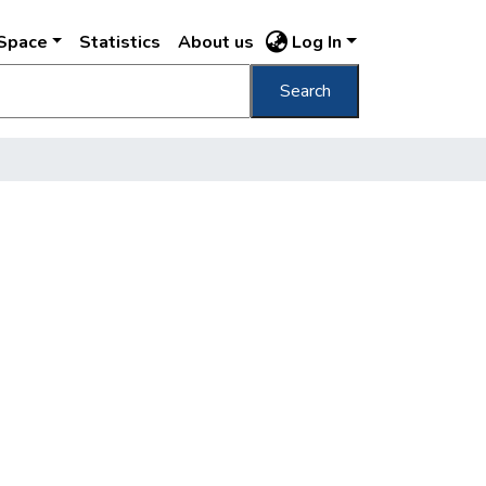
DSpace
Statistics
About us
Log In
Search