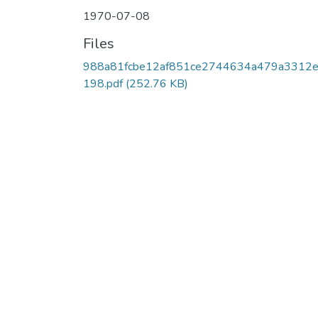
1970-07-08
Files
988a81fcbe12af851ce2744634a479a3312
198.pdf
(252.76 KB)