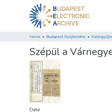
B
UDAPEST
E
LECTRONIC
A
RCHIVE
Home
Budapest Gyűjtemény
Különgyűjt
Szépül a Várnegy
Date