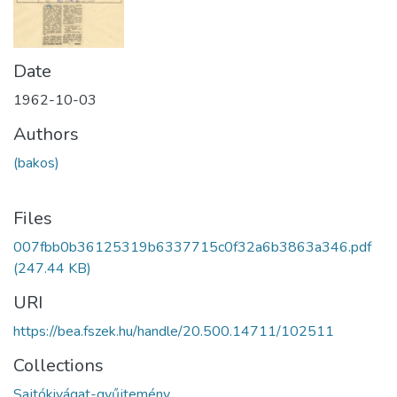
Date
1962-10-03
Authors
(bakos)
Files
007fbb0b36125319b6337715c0f32a6b3863a346.pdf
(247.44 KB)
URI
https://bea.fszek.hu/handle/20.500.14711/102511
Collections
Sajtókivágat-gyűjtemény