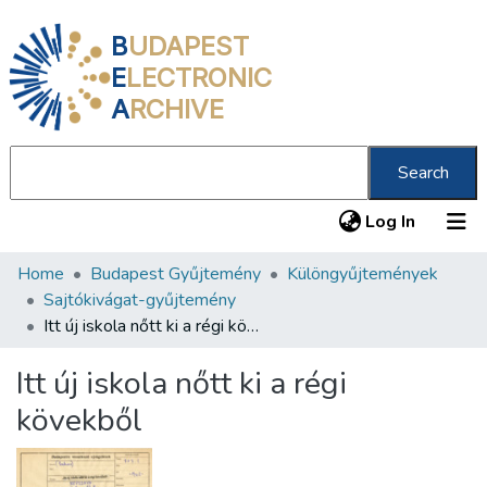
B
UDAPEST
E
LECTRONIC
A
RCHIVE
Search
(current
Log In
Home
Budapest Gyűjtemény
Különgyűjtemények
Communities & Collections
Sajtókivágat-gyűjtemény
All of DSpace
Itt új iskola nőtt ki a régi kövekből
Statistics
Itt új iskola nőtt ki a régi
About us
kövekből