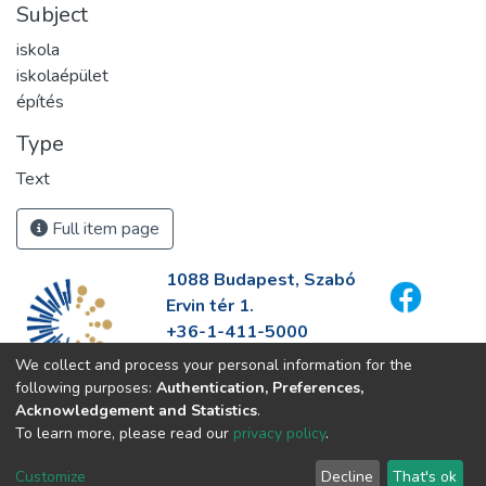
Subject
iskola
iskolaépület
építés
Type
Text
Full item page
1088 Budapest, Szabó
Ervin tér 1.
+36-1-411-5000
info@fszek.hu
We collect and process your personal information for the
https://fszek.hu
following purposes:
Authentication, Preferences,
Acknowledgement and Statistics
.
To learn more, please read our
privacy policy
.
Customize
Decline
That's ok