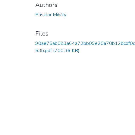
Authors
Pásztor Mihály
Files
90ae75ab083a64a72bb09e20a70b12bcdf0
53b.pdf
(700.36 KB)