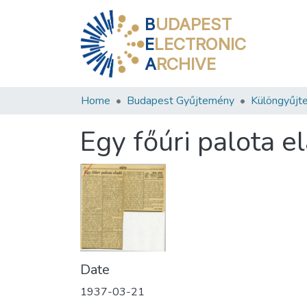
B
UDAPEST
E
LECTRONIC
A
RCHIVE
Home
Budapest Gyűjtemény
Különgyűjt
Egy főúri palota e
Date
1937-03-21