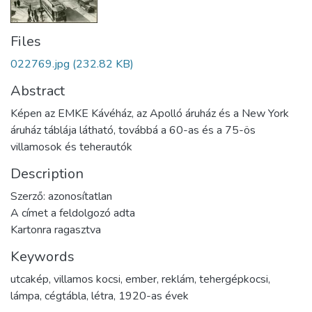
Files
022769.jpg
(232.82 KB)
Abstract
Képen az EMKE Kávéház, az Apolló áruház és a New York
áruház táblája látható, továbbá a 60-as és a 75-ös
villamosok és teherautók
Description
Szerző: azonosítatlan
A címet a feldolgozó adta
Kartonra ragasztva
Keywords
utcakép
,
villamos kocsi
,
ember
,
reklám
,
tehergépkocsi
,
lámpa
,
cégtábla
,
létra
,
1920-as évek