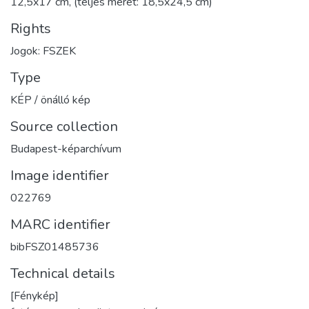
12,5x17 cm, (teljes méret: 18,5x24,5 cm)
Rights
Jogok: FSZEK
Type
KÉP / önálló kép
Source collection
Budapest-képarchívum
Image identifier
022769
MARC identifier
bibFSZ01485736
Technical details
[Fénykép]