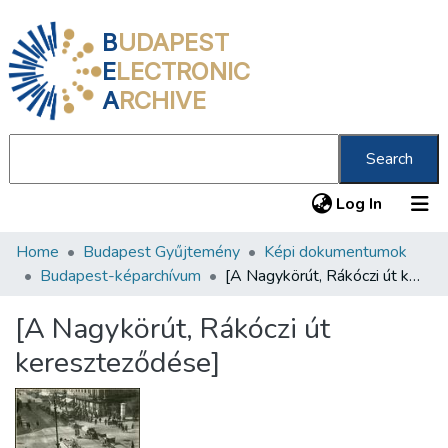
B
UDAPEST
E
LECTRONIC
A
RCHIVE
Search
(current
Log In
Home
Budapest Gyűjtemény
Képi dokumentumok
Communities & Collections
Budapest-képarchívum
[A Nagykörút, Rákóczi út kereszteződése]
All of DSpace
[A Nagykörút, Rákóczi út
Statistics
kereszteződése]
About us