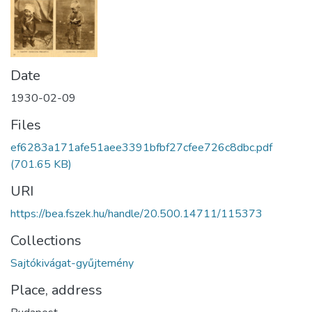
Date
1930-02-09
Files
ef6283a171afe51aee3391bfbf27cfee726c8dbc.pdf
(701.65 KB)
URI
https://bea.fszek.hu/handle/20.500.14711/115373
Collections
Sajtókivágat-gyűjtemény
Place, address