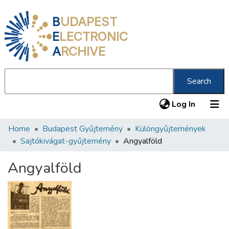
B
UDAPEST
E
LECTRONIC
A
RCHIVE
Search
(current
Log In
Home
Budapest Gyűjtemény
Különgyűjtemények
Communities & Collections
Sajtókivágat-gyűjtemény
Angyalföld
All of DSpace
Angyalföld
Statistics
About us