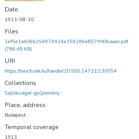
Date
1913-08-10
Files
1ef5e1a406b254973424e359286e8579f48caaec.pdf
(786.48 KB)
URI
https://bea.fszek.hu/handle/20.500.14711/130054
Collections
Sajtókivágat-gyűjtemény
Place, address
Budapest
Temporal coverage
1913