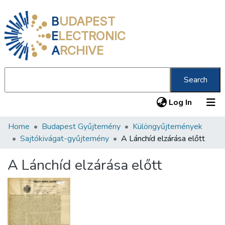
B
UDAPEST
E
LECTRONIC
A
RCHIVE
Search
(current
Log In
Home
Budapest Gyűjtemény
Különgyűjtemények
Communities & Collections
Sajtókivágat-gyűjtemény
A Lánchíd elzárása előtt
All of DSpace
A Lánchíd elzárása előtt
Statistics
About us