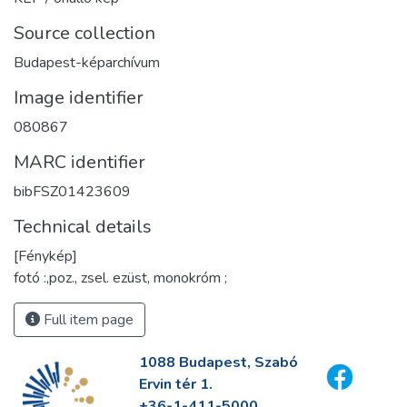
Source collection
Budapest-képarchívum
Image identifier
080867
MARC identifier
bibFSZ01423609
Technical details
[Fénykép]
fotó :,poz., zsel. ezüst, monokróm ;
Full item page
1088 Budapest, Szabó
Ervin tér 1.
+36-1-411-5000