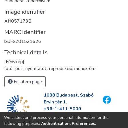
Budapest-képarchívum
Image identifier
AN057173B
MARC identifier
bibFSZ01521626
Technical details
[Fénykép]
fotó :,poz., nyomtatott reprodukció, monokróm ;
Full item page
1088 Budapest, Szabó
Ervin tér 1.
+36-1-411-5000
info@fszek.hu
We collect and process your personal information for the
https://fszek.hu
following purposes:
Authentication, Preferences,