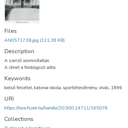
Files
AN057173B.jpg
(121.38 KB)
Description
A szerző azonosítatlan
A címet a feldolgozó adta
Keywords
belső felvétel
,
katonai iskola
,
sportlétesítmény
,
vívás
,
1896
URI
https://bea.fszek.hu/handle/20.500.14711/165076
Collections