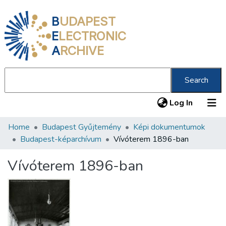
B
UDAPEST
E
LECTRONIC
A
RCHIVE
Search
(current
Log In
Home
Budapest Gyűjtemény
Képi dokumentumok
Communities & Collections
Budapest-képarchívum
Vívóterem 1896-ban
All of DSpace
Vívóterem 1896-ban
Statistics
About us